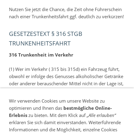
Nutzen Sie jetzt die Chance, die Zeit ohne Führerschein
nach einer Trunkenheitsfahrt ggf. deutlich zu verkürzen!
GESETZESTEXT § 316 STGB
TRUNKENHEITSFAHRT
316 Trunkenheit im Verkehr
(1) Wer im Verkehr ( 315 bis 315d) ein Fahrzeug führt,
obwohl er infolge des Genusses alkoholischer Getränke
oder anderer berauschender Mittel nicht in der Lage ist,
das Fahrzeug sicher zu führen, wird mit Freiheitsstrafe
bis zu einem Jahr oder mit Geldstrafe bestraft, wenn die
Wir verwenden Cookies um unsere Website zu
Tat nicht in 315a oder 315c mit Strafe bedroht ist.
optimieren und Ihnen das
bestmögliche Online-
Erlebnis
zu bieten. Mit dem Klick auf
„Alle erlauben“
(2) Nach Absatz 1 wird auch bestraft, wer die Tat
erklären Sie sich damit einverstanden. Weiterführende
fahrlässig begeht.
Informationen und die Möglichkeit, einzelne Cookies