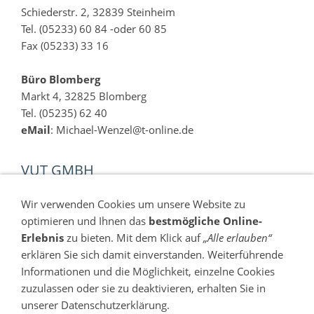
Schiederstr. 2, 32839 Steinheim
Tel. (05233) 60 84 -oder 60 85
Fax (05233) 33 16
Büro Blomberg
Markt 4, 32825 Blomberg
Tel. (05235) 62 40
eMail
: Michael-Wenzel@t-online.de
VUT GMBH
Die Experten von der VUT GmbH prüfen Ihre
Wir verwenden Cookies um unsere Website zu
Geschwindigkeits- oder Abstandsmessung auf technisch
optimieren und Ihnen das
bestmögliche Online-
Fehler!
Erlebnis
zu bieten. Mit dem Klick auf
„Alle erlauben“
erklären Sie sich damit einverstanden. Weiterführende
http://www.vutonline.de
Informationen und die Möglichkeit, einzelne Cookies
zuzulassen oder sie zu deaktivieren, erhalten Sie in
unserer Datenschutzerklärung.