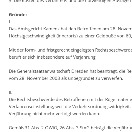
3. Die Kosten des Verfahrens und die notwendigen Auslagen d
Gründe:
I.
Das Amtsgericht Kamenz hat den Betroffenen am 28. Novemb
Höchstgeschwindigkeit (innerorts) zu einer Geldbuße von 60
Mit der form- und fristgerecht eingelegten Rechtsbeschwerde
beruft er sich insbesondere auf Verjährung.
Die Generalstaatsanwaltschaft Dresden hat beantragt, die 
vom 28. November 2003 als unbegründet zu verwerfen.
II.
Die Rechtsbeschwerde des Betroffenen mit der Rüge materie
Verfahrenseinstellung, weil die Verkehrsordnungswidrigkeit,
Verjährung nicht mehr verfolgt werden kann.
Gemäß 31 Abs. 2 OWiG, 26 Abs. 3 StVG beträgt die Verjährun