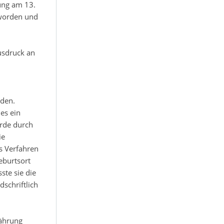
hung am 13.
 worden und
usdruck an
rden.
es ein
rde durch
ie
s Verfahren
eburtsort
ste sie die
schriftlich
jährung