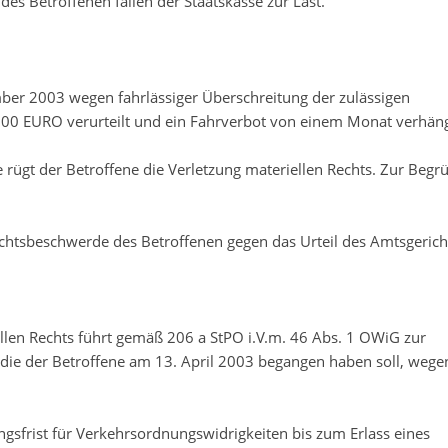
es Betroffenen fallen der Staatskasse zur Last.
er 2003 wegen fahrlässiger Überschreitung der zulässigen
,00 EURO verurteilt und ein Fahrverbot von einem Monat verhäng
 rügt der Betroffene die Verletzung materiellen Rechts. Zur Beg
Rechtsbeschwerde des Betroffenen gegen das Urteil des Amtsgeric
llen Rechts führt gemäß 206 a StPO i.V.m. 46 Abs. 1 OWiG zur
 die der Betroffene am 13. April 2003 begangen haben soll, wege
gsfrist für Verkehrsordnungswidrigkeiten bis zum Erlass eines