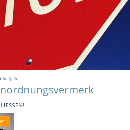
»
Bußgeld
Anordnungsvermerk
IESSEN!