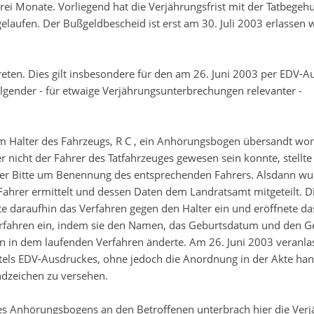
rei Monate. Vorliegend hat die Verjährungsfrist mit der Tatbege
elaufen. Der Bußgeldbescheid ist erst am 30. Juli 2003 erlassen
eten. Dies gilt insbesondere für den am 26. Juni 2003 per EDV-A
ender - für etwaige Verjährungsunterbrechungen relevanter -
m Halter des Fahrzeugs, R C , ein Anhörungsbogen übersandt wo
icht der Fahrer des Tatfahrzeuges gewesen sein konnte, stellte 
der Bitte um Benennung des entsprechenden Fahrers. Alsdann wu
Fahrer ermittelt und dessen Daten dem Landratsamt mitgeteilt. D
e daraufhin das Verfahren gegen den Halter ein und eröffnete da
Verfahren ein, indem sie den Namen, das Geburtsdatum und den G
en in dem laufenden Verfahren änderte. Am 26. Juni 2003 veranlas
ls EDV-Ausdruckes, ohne jedoch die Anordnung in der Akte hand
dzeichen zu versehen.
s Anhörungsbogens an den Betroffenen unterbrach hier die Ver