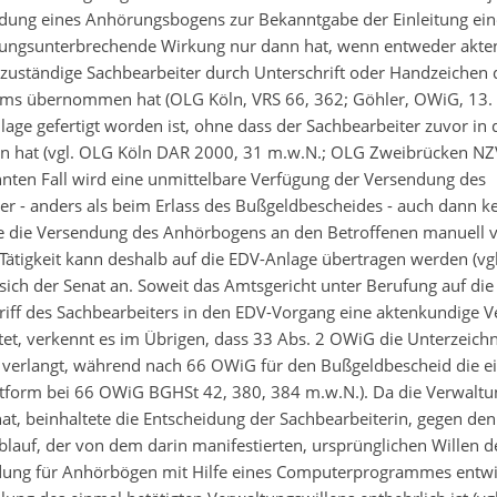
endung eines Anhörungsbogens zur Bekanntgabe der Einleitung ein
ährungsunterbrechende Wirkung nur dann hat, wenn entweder akt
uständige Sachbearbeiter durch Unterschrift oder Handzeichen 
ums übernommen hat (OLG Köln, VRS 66, 362; Göhler, OWiG, 13. A
age gefertigt worden ist, ohne dass der Sachbearbeiter zuvor in 
en hat (vgl. OLG Köln DAR 2000, 31 m.w.N.; OLG Zweibrücken NZ
annten Fall wird eine unmittelbare Verfügung der Versendung des
er - anders als beim Erlass des Bußgeldbescheides - auch dann k
ige die Versendung des Anhörbogens an den Betroffenen manuell ve
e Tätigkeit kann deshalb auf die EDV-Anlage übertragen werden (vg
sich der Senat an. Soweit das Amtsgericht unter Berufung auf die
iff des Sachbearbeiters in den EDV-Vorgang eine aktenkundige 
et, verkennt es im Übrigen, dass 33 Abs. 2 OWiG die Unterzeich
verlangt, während nach 66 OWiG für den Bußgeldbescheid die e
riftform bei 66 OWiG BGHSt 42, 380, 384 m.w.N.). Da die Verwal
at, beinhaltete die Entscheidung der Sachbearbeiterin, gegen den
ablauf, der von dem darin manifestierten, ursprünglichen Willen 
ndung für Anhörbögen mit Hilfe eines Computerprogrammes entwi