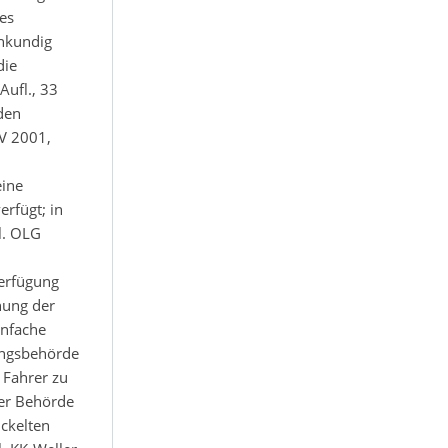
es
enkundig
die
ufl., 33
den
V 2001,
eine
rfügt; in
l. OLG
Verfügung
nung der
infache
tungsbehörde
 Fahrer zu
der Behörde
ckelten