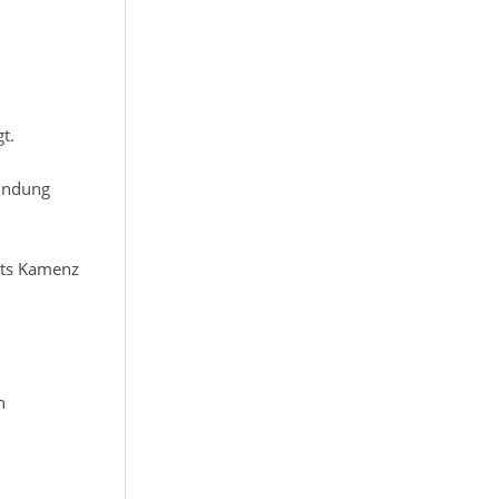
t.
ründung
hts Kamenz
n