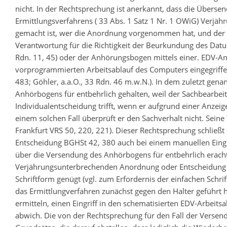
nicht. In der Rechtsprechung ist anerkannt, dass die Übers
Ermittlungsverfahrens ( 33 Abs. 1 Satz 1 Nr. 1 OWiG) Verj
gemacht ist, wer die Anordnung vorgenommen hat, und der z
Verantwortung für die Richtigkeit der Beurkundung des Dat
Rdn. 11, 45) oder der Anhörungsbogen mittels einer. EDV-Anl
vorprogrammierten Arbeitsablauf des Computers eingegriff
483; Göhler, a.a.O., 33 Rdn. 46 m.w.N.). In dem zuletzt gen
Anhörbogens für entbehrlich gehalten, weil der Sachbearbeit
Individualentscheidung trifft, wenn er aufgrund einer Anze
einem solchen Fall überprüft er den Sachverhalt nicht. Sein
Frankfurt VRS 50, 220, 221). Dieser Rechtsprechung schließt 
Entscheidung BGHSt 42, 380 auch bei einem manuellen Eingr
über die Versendung des Anhörbogens für entbehrlich eracht
Verjährungsunterbrechenden Anordnung oder Entscheidung 
Schriftform genügt (vgl. zum Erfordernis der einfachen Sch
das Ermittlungverfahren zunächst gegen den Halter geführt h
ermitteln, einen Eingriff in den schematisierten EDV-Arbeits
abwich. Die von der Rechtsprechung für den Fall der Verse