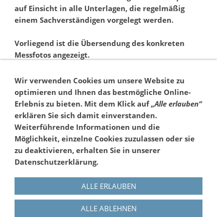
auf Einsicht in alle Unterlagen, die regelmäßig
einem Sachverständigen vorgelegt werden.
Vorliegend ist die Übersendung des konkreten
Messfotos angezeigt.
Eine Kostenentscheidung ist derzeit nicht
Wir verwenden Cookies um unsere Website zu
veranlasst. Diese Entscheidung ist nicht
optimieren und Ihnen das
bestmögliche Online-
anfechtbar, 62 Abs. 2 S. 3 OWiG.
Erlebnis
zu bieten. Mit dem Klick auf
„Alle erlauben“
erklären Sie sich damit einverstanden.
Weiterführende Informationen und die
Möglichkeit, einzelne Cookies zuzulassen oder sie
zu deaktivieren, erhalten Sie in unserer
Datenschutzerklärung.
ALLE ERLAUBEN
Impressum
ALLE ABLEHNEN
Datenschutzerklärung