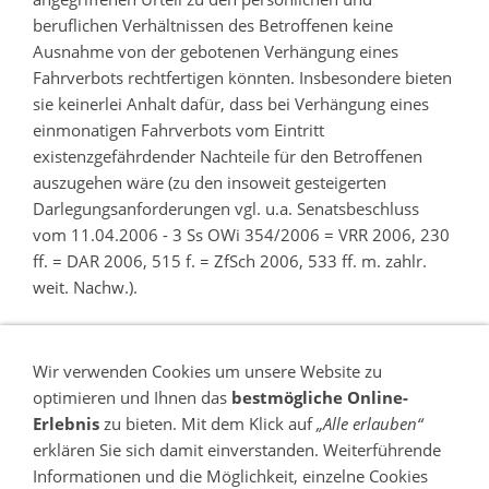
beruflichen Verhältnissen des Betroffenen keine
Ausnahme von der gebotenen Verhängung eines
Fahrverbots rechtfertigen könnten. Insbesondere bieten
sie keinerlei Anhalt dafür, dass bei Verhängung eines
einmonatigen Fahrverbots vom Eintritt
existenzgefährdender Nachteile für den Betroffenen
auszugehen wäre (zu den insoweit gesteigerten
Darlegungsanforderungen vgl. u.a. Senatsbeschluss
vom 11.04.2006 - 3 Ss OWi 354/2006 = VRR 2006, 230
ff. = DAR 2006, 515 f. = ZfSch 2006, 533 ff. m. zahlr.
weit. Nachw.).
IV.
Wir verwenden Cookies um unsere Website zu
Der Senat entscheidet durch Beschluss gemäß 79 Abs. 5
optimieren und Ihnen das
bestmögliche Online-
Satz 1 OWiG.
Erlebnis
zu bieten. Mit dem Klick auf
„Alle erlauben“
erklären Sie sich damit einverstanden. Weiterführende
Gemäß 80a Abs. 1 OWiG entscheidet der Einzelrichter.
Informationen und die Möglichkeit, einzelne Cookies