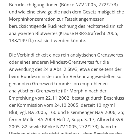
Berücksichtigung finden (Bönke NZV 2005, 272/273)
und wie eine etwaige die nach dem Gesetz maßgebliche
Morphinkonzentration zur Tatzeit angemessen
berücksichtigende Rückrechnung des rechtsmedizinisch
analysierten Blutwertes (Krause HRR-Strafrecht 2005,
138/149 ff.) realisiert werden könnte.
Die Verbindlichkeit eines rein analytischen Grenzwertes
oder eines anderen Mindest-Grenzwertes für die
Anwendung des 24 a Abs. 2 StVG, etwa der seitens der
beim Bundesministerium für Verkehr angesiedelten so
genannten Grenzwertkommission empfohlenen
analytischen Grenzwerte (für Morphin nach der
Empfehlung vom 22.11.2002, bestätigt durch Beschluss
der Kommission vom 24.10.2005, derzeit 10 ng/ml
Blut, vgl. BA 2005, 160 und Eisenmenger NZV 2006, 25;
ferner Möller BA 2004 Heft 2, Supp. S. 17; Albrecht SVR
2005, 82 sowie Bönke NZV 2005, 272/273), kann im
Übrigen nicht auch nicht mittelbar - dem Beschluss der