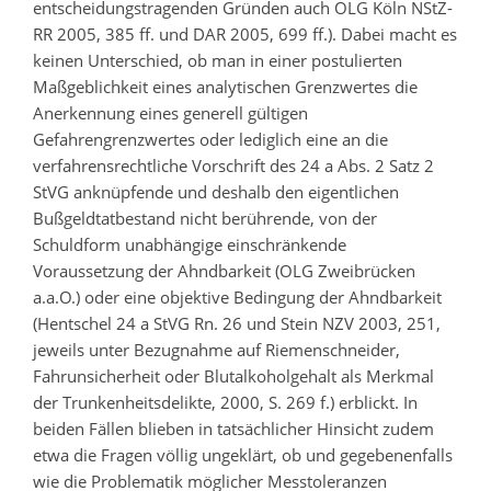
entscheidungstragenden Gründen auch OLG Köln NStZ-
RR 2005, 385 ff. und DAR 2005, 699 ff.). Dabei macht es
keinen Unterschied, ob man in einer postulierten
Maßgeblichkeit eines analytischen Grenzwertes die
Anerkennung eines generell gültigen
Gefahrengrenzwertes oder lediglich eine an die
verfahrensrechtliche Vorschrift des 24 a Abs. 2 Satz 2
StVG anknüpfende und deshalb den eigentlichen
Bußgeldtatbestand nicht berührende, von der
Schuldform unabhängige einschränkende
Voraussetzung der Ahndbarkeit (OLG Zweibrücken
a.a.O.) oder eine objektive Bedingung der Ahndbarkeit
(Hentschel 24 a StVG Rn. 26 und Stein NZV 2003, 251,
jeweils unter Bezugnahme auf Riemenschneider,
Fahrunsicherheit oder Blutalkoholgehalt als Merkmal
der Trunkenheitsdelikte, 2000, S. 269 f.) erblickt. In
beiden Fällen blieben in tatsächlicher Hinsicht zudem
etwa die Fragen völlig ungeklärt, ob und gegebenenfalls
wie die Problematik möglicher Messtoleranzen