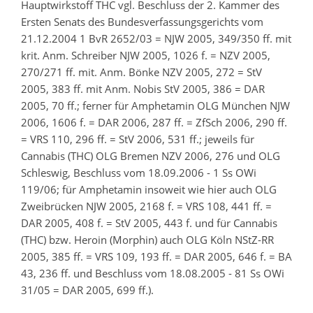
Hauptwirkstoff THC vgl. Beschluss der 2. Kammer des
Ersten Senats des Bundesverfassungsgerichts vom
21.12.2004 1 BvR 2652/03 = NJW 2005, 349/350 ff. mit
krit. Anm. Schreiber NJW 2005, 1026 f. = NZV 2005,
270/271 ff. mit. Anm. Bönke NZV 2005, 272 = StV
2005, 383 ff. mit Anm. Nobis StV 2005, 386 = DAR
2005, 70 ff.; ferner für Amphetamin OLG München NJW
2006, 1606 f. = DAR 2006, 287 ff. = ZfSch 2006, 290 ff.
= VRS 110, 296 ff. = StV 2006, 531 ff.; jeweils für
Cannabis (THC) OLG Bremen NZV 2006, 276 und OLG
Schleswig, Beschluss vom 18.09.2006 - 1 Ss OWi
119/06; für Amphetamin insoweit wie hier auch OLG
Zweibrücken NJW 2005, 2168 f. = VRS 108, 441 ff. =
DAR 2005, 408 f. = StV 2005, 443 f. und für Cannabis
(THC) bzw. Heroin (Morphin) auch OLG Köln NStZ-RR
2005, 385 ff. = VRS 109, 193 ff. = DAR 2005, 646 f. = BA
43, 236 ff. und Beschluss vom 18.08.2005 - 81 Ss OWi
31/05 = DAR 2005, 699 ff.).