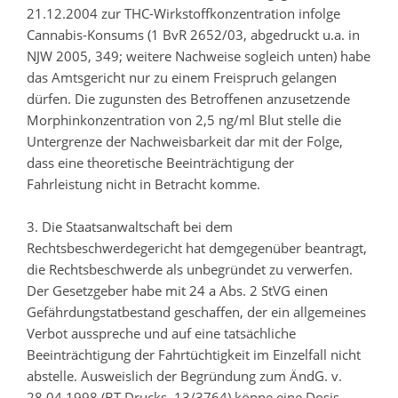
21.12.2004 zur THC-Wirkstoffkonzentration infolge
Cannabis-Konsums (1 BvR 2652/03, abgedruckt u.a. in
NJW 2005, 349; weitere Nachweise sogleich unten) habe
das Amtsgericht nur zu einem Freispruch gelangen
dürfen. Die zugunsten des Betroffenen anzusetzende
Morphinkonzentration von 2,5 ng/ml Blut stelle die
Untergrenze der Nachweisbarkeit dar mit der Folge,
dass eine theoretische Beeinträchtigung der
Fahrleistung nicht in Betracht komme.
3. Die Staatsanwaltschaft bei dem
Rechtsbeschwerdegericht hat demgegenüber beantragt,
die Rechtsbeschwerde als unbegründet zu verwerfen.
Der Gesetzgeber habe mit 24 a Abs. 2 StVG einen
Gefährdungstatbestand geschaffen, der ein allgemeines
Verbot ausspreche und auf eine tatsächliche
Beeinträchtigung der Fahrtüchtigkeit im Einzelfall nicht
abstelle. Ausweislich der Begründung zum ÄndG. v.
28.04.1998 (BT-Drucks. 13/3764) könne eine Dosis-