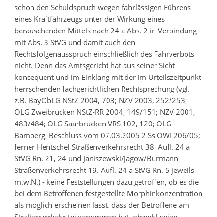
schon den Schuldspruch wegen fahrlässigen Führens
eines Kraftfahrzeugs unter der Wirkung eines
berauschenden Mittels nach 24 a Abs. 2 in Verbindung
mit Abs. 3 StVG und damit auch den
Rechtsfolgenausspruch einschließlich des Fahrverbots
nicht. Denn das Amtsgericht hat aus seiner Sicht
konsequent und im Einklang mit der im Urteilszeitpunkt
herrschenden fachgerichtlichen Rechtsprechung (vgl.
z.B. BayObLG NStZ 2004, 703; NZV 2003, 252/253;
OLG Zweibrücken NStZ-RR 2004, 149/151; NZV 2001,
483/484; OLG Saarbrücken VRS 102, 120; OLG
Bamberg, Beschluss vom 07.03.2005 2 Ss OWi 206/05;
ferner Hentschel Straßenverkehrsrecht 38. Aufl. 24 a
StVG Rn. 21, 24 und Janiszewski/Jagow/Burmann
Straßenverkehrsrecht 19. Aufl. 24 a StVG Rn. 5 jeweils
m.w.N.) - keine Feststellungen dazu getroffen, ob es die
bei dem Betroffenen festgestellte Morphinkonzentration
als möglich erscheinen lässt, dass der Betroffene am
Straßenverkehr teilgenommen hat, obwohl seine