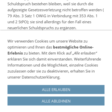
Schuldspruch bestehen bleiben, weil sie durch die
aufgezeigte Gesetzesverletzung nicht betroffen werden (
79 Abs. 3 Satz 1 OWiG in Verbindung mit 353 Abs. 1
und 2 StPO); sie sind allerdings für den Fall eines
neuerlichen Schuldspruchs zu ergänzen.
Die Sache wird im Umfang der Aufhebung zur neuen
Verhandlung und Entscheidung, auch über die Kosten
Wir verwenden Cookies um unsere Website zu
des Rechtsbeschwerdeverfahrens, an das Amtsgericht
optimieren und Ihnen das
bestmögliche Online-
zurückverwiesen ( 79 Abs. 6 OWiG).
Erlebnis
zu bieten. Mit dem Klick auf
„Alle erlauben“
erklären Sie sich damit einverstanden. Weiterführende
Der Senat entscheidet durch Beschluss nach 79 Abs. 5
Informationen und die Möglichkeit, einzelne Cookies
Satz 1 OWiG.
zuzulassen oder sie zu deaktivieren, erhalten Sie in
unserer Datenschutzerklärung.
ALLE ERLAUBEN
Impressum
ALLE ABLEHNEN
Datenschutzerklärung